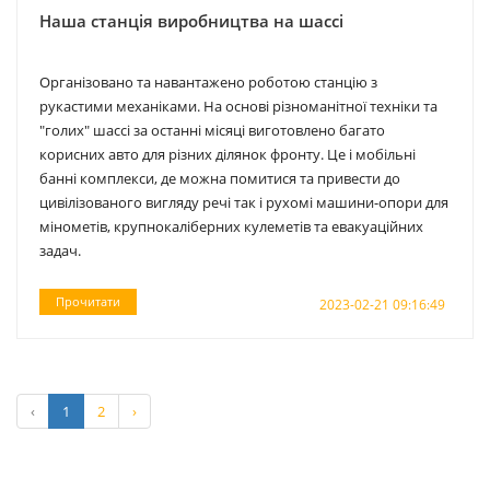
Наша станція виробництва на шассі
Організовано та навантажено роботою станцію з
рукастими механіками. На основі різноманітної техніки та
"голих" шассі за останні місяці виготовлено багато
корисних авто для різних ділянок фронту. Це і мобільні
банні комплекси, де можна помитися та привести до
цивілізованого вигляду речі так і рухомі машини-опори для
мінометів, крупнокаліберних кулеметів та евакуаційних
задач.
Прочитати
2023-02-21 09:16:49
‹
1
2
›