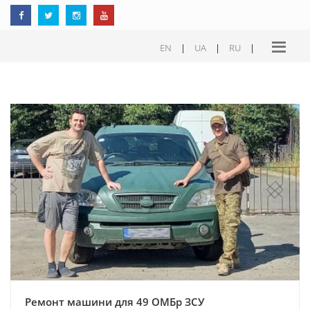
EN
|
UA
|
RU
|
Ремонт машини для 49 ОМБр ЗСУ