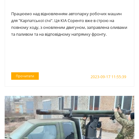
Працюємо над відновленням автопарку робочих машин
для "Карпатської січі". Ця КІА Соренто вже в строю на
повному ходу, з оновленим двигуном, заправлена оливами
та паливом та на відповідному напрямку фронту.
Прочитати
2023-09-17 11:55:39